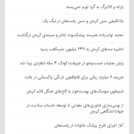
یارانه و کالابرگ به گرد تورم نمی‌رسند
بلاتکلیفی مس کرمان و مس رفسنجان در لیگ یک
محمد نواب‌زاده، هنرمند پیشکسوت تئاتر و سینمای کرمان درگذشت
ذخیره سدهای کرمان به ۲۴۹ میلیون مترمکعب رسید
پایان عملیات جست‌وجو در جیرفت؛ کودک ۴ ساله دلفاردی پیدا شد
جریمه ۶ میلیارد ریالی برای قاچاقچی نارنگی پاکستانی در بافت
شبیخون سوسک‌های پوست‌خوار به کاج‌های جنگل قائم کرمان
از بومی‌سازی فناوری‌های معدنی تا توسعه خدمات سلامت در
جهاددانشگاهی کرمان
آغاز اجرای طرح پزشک خانواده در رفسنجان