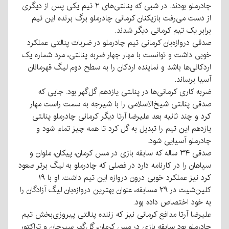
چادرملو بودند. در شبی که پنالتی‌های ۲ تیم یکی پس از دیگری
از دست می‌رفت بازیکنان کرمانی چادرملو برگ برنده این تیم
برابر یک تیم کرمانی دیگر شدند.
صدقی دروازه‌بان کرمانی تیم چادرملو در ضربات پنالتی عملکرد
خوبی داشت و توانست با مهار چهار ضربه پنالتی، مرد شماره یک
اردکانی‌ها باشد و نماینده اردکان را به سطح دوم لیگ قهرمانان
آسیا برساند.
ضربه کاری کرمانی‌ها در پنالتی یازدهم گل‌گهر بود. جایی که
صدقی پنالتی شیخ‌الاسلامی را با شیرجه به سمت راست مهار
کرد و چند ثانیه بعد علیرضا آرتا دیگر کرمانی چادرملو پنالتی
یازدهم این تیم را تبدیل به گل کرد تا همه چیز تمام شود و
چادرملو آسیایی شود.
صدقی ۳۴ ساله که سابقه بازی در مس کرمان، پیکان، ملوان و
سپاهان را در کارنامه دارد در فصلی که چادرملو به لیگ برتر صعود
کرد نیز عملکرد خوبی درون دروازه این تیم داشت. او با ۱۹
کلین‌شیت در ۲۹ مسابقه، عنوان بهترین دروازه‌بان لیگ آزادگان را
به خود اختصاص داده بود.
علیرضا آرتا مدافع کرمانی نیز که زننده پنالتی پیروزی‌بخش تیم
چادرملو بود سابقه بازی در مس کرمان، گل‌گهر سیرجان و تراکتور