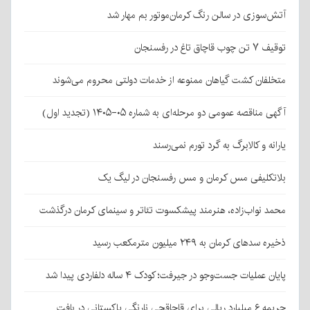
آتش‌سوزی در سالن رنگ کرمان‌موتور بم مهار شد
توقیف ۷ تن چوب قاچاق تاغ در رفسنجان
متخلفان کشت گیاهان ممنوعه از خدمات دولتی محروم می‌شوند
آگهی مناقصه عمومی دو مرحله‌ای به شماره ۰۵-۱۴۰۵ (تجدید اول)
یارانه و کالابرگ به گرد تورم نمی‌رسند
بلاتکلیفی مس کرمان و مس رفسنجان در لیگ یک
محمد نواب‌زاده، هنرمند پیشکسوت تئاتر و سینمای کرمان درگذشت
ذخیره سدهای کرمان به ۲۴۹ میلیون مترمکعب رسید
پایان عملیات جست‌وجو در جیرفت؛ کودک ۴ ساله دلفاردی پیدا شد
جریمه ۶ میلیارد ریالی برای قاچاقچی نارنگی پاکستانی در بافت