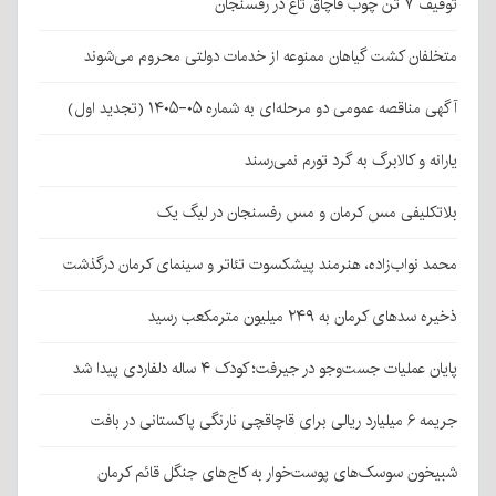
توقیف ۷ تن چوب قاچاق تاغ در رفسنجان
متخلفان کشت گیاهان ممنوعه از خدمات دولتی محروم می‌شوند
آگهی مناقصه عمومی دو مرحله‌ای به شماره ۰۵-۱۴۰۵ (تجدید اول)
یارانه و کالابرگ به گرد تورم نمی‌رسند
بلاتکلیفی مس کرمان و مس رفسنجان در لیگ یک
محمد نواب‌زاده، هنرمند پیشکسوت تئاتر و سینمای کرمان درگذشت
ذخیره سدهای کرمان به ۲۴۹ میلیون مترمکعب رسید
پایان عملیات جست‌وجو در جیرفت؛ کودک ۴ ساله دلفاردی پیدا شد
جریمه ۶ میلیارد ریالی برای قاچاقچی نارنگی پاکستانی در بافت
شبیخون سوسک‌های پوست‌خوار به کاج‌های جنگل قائم کرمان