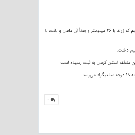
او افزود: طی ۲۴ ساعت گذشته در ارزوئیه، بم، انار، رفسنجان، راین، زرند، سیرجان، شهربابک، ماهان و بافت گزارش بارندگی داشته‌ایم که زرند با ۲۶ میلیمتر و بعداً آن ماهان و بافت با
یم داشت.
۰