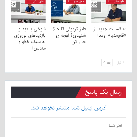
قاچ مدیــــا
قاچ مدیــــا
قاچ مدیــــا
یه قسمت جدید از
طنز کرمونی تا حالا
شوخی با دید و
«قاچ‌مدیا» اومد!
شنیدی؟ لهجه رو
بازدیدهای نوروزی
حال کن
به سبک خطو و
مندس!
قبل
بعد
ارسال یک پاسخ
آدرس ایمیل شما منتشر نخواهد شد.