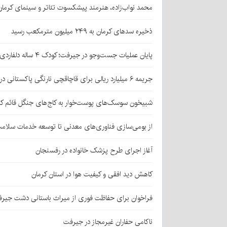
محمد نواب‌زاده، هنرمند پیشکسوت تئاتر و سینمای کرما
ذخیره سدهای کرمان به ۲۴۹ میلیون مترمکعب رسید
پایان عملیات جست‌وجو در جیرفت؛ کودک ۴ ساله دلفاردی پیدا شد
جریمه ۶ میلیارد ریالی برای قاچاقچی نارنگی پاکستانی در بافت
شبیخون سوسک‌های پوست‌خوار به کاج‌های جنگل قائم کر
از بومی‌سازی فناوری‌های معدنی تا توسعه خدمات سلامت
آغاز اجرای طرح پزشک خانواده در رفسنجان
کاهش دید افقی و کیفیت هوا در استان کرمان
فراخوان برای حفاظت فوری از میراث باستانی دشت جیر
ناکامی حفاران غیرمجاز در جیرفت