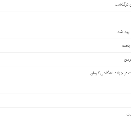
ن درگذشت
مان
 در جهاددانشگاهی کرمان
فت