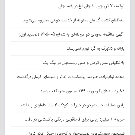
توقیف ۷ تن چوب قاچاق تاغ در رفسنجان
متخلفان کشت گیاهان ممنوعه از خدمات دولتی محروم می‌شوند
آگهی مناقصه عمومی دو مرحله‌ای به شماره ۰۵-۱۴۰۵ (تجدید اول)
یارانه و کالابرگ به گرد تورم نمی‌رسند
بلاتکلیفی مس کرمان و مس رفسنجان در لیگ یک
محمد نواب‌زاده، هنرمند پیشکسوت تئاتر و سینمای کرمان درگذشت
ذخیره سدهای کرمان به ۲۴۹ میلیون مترمکعب رسید
پایان عملیات جست‌وجو در جیرفت؛ کودک ۴ ساله دلفاردی پیدا شد
جریمه ۶ میلیارد ریالی برای قاچاقچی نارنگی پاکستانی در بافت
شبیخون سوسک‌های پوست‌خوار به کاج‌های جنگل قائم کرمان