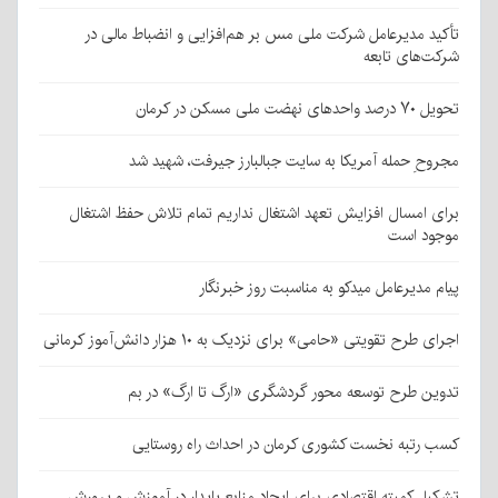
تأکید مدیرعامل شرکت ملی مس بر هم‌افزایی و انضباط مالی در
شرکت‌های تابعه
تحویل ۷۰ درصد واحدهای نهضت ملی مسکن در کرمان
مجروحِ حمله آمریکا به سایت جبالبارز جیرفت، شهید شد
برای امسال افزایش تعهد اشتغال نداریم تمام تلاش حفظ اشتغال
موجود است
پیام مدیرعامل میدکو به مناسبت روز خبرنگار
اجرای طرح تقویتی «حامی» برای نزدیک به ۱۰ هزار دانش‌آموز کرمانی
تدوین طرح توسعه محور گردشگری «ارگ تا ارگ» در بم
کسب رتبه نخست کشوری کرمان در احداث راه روستایی
تشکیل کمیته اقتصادی برای ایجاد منابع پایدار در آموزش و پرورش