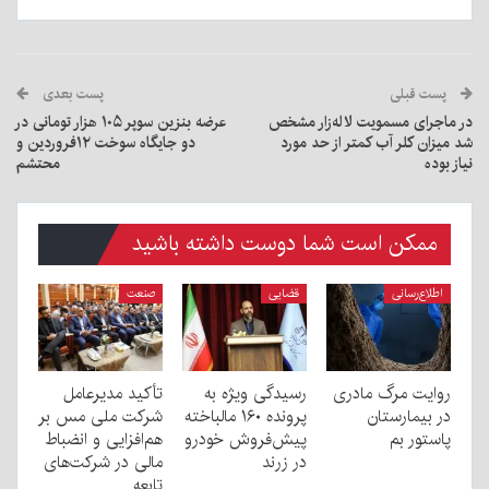
پست قبلی
پست بعدی
در ماجرای مسمویت لاله‌زار مشخص
عرضه بنزین سوپر ۱۰۵ هزار تومانی در
شد میزان کلر آب کمتر از حد مورد
دو جایگاه سوخت ۱۲فروردین و
نیاز بوده
محتشم
ممکن است شما دوست داشته باشید
اطلاع‌رسانی
قضایی
صنعت
روایت مرگ مادری
رسیدگی ویژه به
تأکید مدیرعامل
در بیمارستان
پرونده ۱۶۰ مالباخته
شرکت ملی مس بر
پاستور بم
پیش‌فروش خودرو
هم‌افزایی و انضباط
در زرند
مالی در شرکت‌های
تابعه