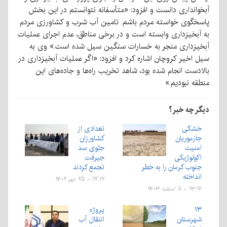
آبخوانداری دانست و افزود: «متأسفانه نتوانستم در این بخش
پاسخگوی خواسته مردم باشم. تامین آب شرب و کشاورزی مردم
به آبخیزداری وابسته است و در برخی مناطق، عدم اجرای عملیات
آبخیزداری منجر به خسارات سنگین سیل شده است.» وی به
سیل اخیر کروچان اشاره کرد و افزود: «اگر عملیات آبخیزداری در
بالادست انجام شده بود، شاهد تخریب راه‌ها و جاده‌های این
منطقه نبودیم.»
دیگر چه خبر؟
خشکی
تعدادی از
جازموریان
کشاورزان
امنیت
جلوی سد
اکولوژیکی
جیرفت
جنوب کرمان را به خطر
تجمع کردند
انداخته
۱۷:۱۲ - ۲۵ مهر ۱۴۰۲
۱۳:۱۶ - ۸ اسفند ۱۴۰۳
۱۳
پروژه
شهرستان
انتقال آب