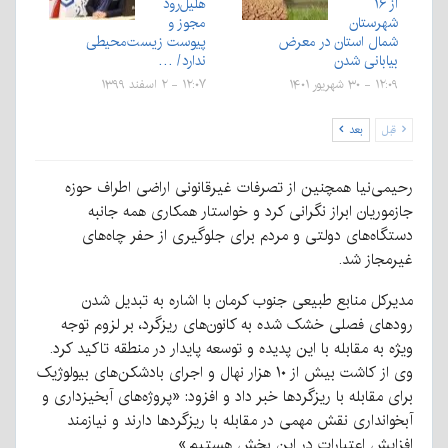
از ۱۶
هلیل‌رود
شهرستان
مجوز و
شمال استان در معرض
پیوست زیست‌محیطی
بیابانی شدن
ندارد/ …
۱۲:۰۹ - ۳۰ شهریور ۱۴۰۱
۱۲:۰۷ - ۲ اسفند ۱۳۹۹
قبل
بعد
رحیمی‌نیا همچنین از تصرفات غیرقانونی اراضی اطراف حوزه
جازموریان ابراز نگرانی کرد و خواستار همکاری همه جانبه
دستگاه‌های دولتی و مردم برای جلوگیری از حفر چاه‌های
غیرمجاز شد.
مدیرکل منابع طبیعی جنوب کرمان با اشاره به تبدیل شدن
رودهای فصلی خشک شده به کانون‌های ریزگرد، بر لزوم توجه
ویژه به مقابله با این پدیده و توسعه پایدار در منطقه تاکید کرد.
وی از کاشت بیش از ۱۰ هزار نهال و اجرای بادشکن‌های بیولوژیک
برای مقابله با ریزگردها خبر داد و افزود: «پروژه‌های آبخیزداری و
آبخوانداری نقش مهمی در مقابله با ریزگردها دارند و نیازمند
افزایش اعتبارات در این بخش هستیم.»