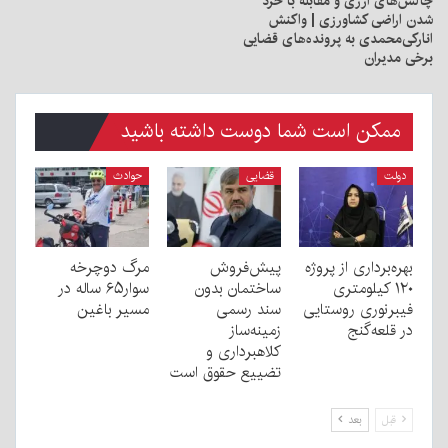
چالش‌های ارزی و مقابله با خرد
شدن اراضی کشاورزی | واکنش
انارکی‌محمدی به پرونده‌های قضایی
برخی مدیران
ممکن است شما دوست داشته باشید
دولت
قضایی
حوادث
بهره‌برداری از پروژه
پیش‌فروش
مرگ دوچرخه
۱۲۰ کیلومتری
ساختمان بدون
سوار۶۵ ساله در
فیبرنوری روستایی
سند رسمی
مسیر باغین
در قلعه‌گنج
زمینه‌ساز
کلاهبرداری و
تضییع حقوق است
قبل
بعد