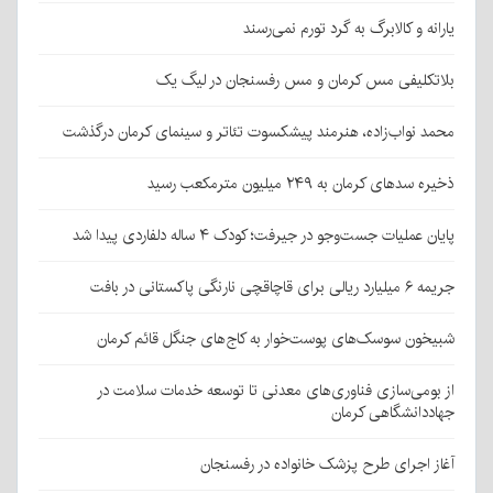
یارانه و کالابرگ به گرد تورم نمی‌رسند
بلاتکلیفی مس کرمان و مس رفسنجان در لیگ یک
محمد نواب‌زاده، هنرمند پیشکسوت تئاتر و سینمای کرمان درگذشت
ذخیره سدهای کرمان به ۲۴۹ میلیون مترمکعب رسید
پایان عملیات جست‌وجو در جیرفت؛ کودک ۴ ساله دلفاردی پیدا شد
جریمه ۶ میلیارد ریالی برای قاچاقچی نارنگی پاکستانی در بافت
شبیخون سوسک‌های پوست‌خوار به کاج‌های جنگل قائم کرمان
از بومی‌سازی فناوری‌های معدنی تا توسعه خدمات سلامت در
جهاددانشگاهی کرمان
آغاز اجرای طرح پزشک خانواده در رفسنجان