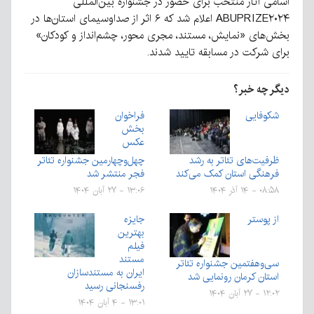
اسامی آثار منتخب برای حضور در جشنواره بین‌المللی
ABUPRIZE۲۰۲۴ اعلام شد که ۶ اثر از صداوسیمای استان‌ها در
بخش‌های «نمایش، مستند، مجری محور، چشم‌انداز و کودکان»
برای شرکت در مسابقه تایید شدند.
دیگر چه خبر؟
شکوفایی
فراخوان
بخش
عکس
ظرفیت‌های تئاتر به رشد
چهل‌وچهارمین جشنواره تئاتر
فرهنگی استان کمک می‌کند
فجر منتشر شد
۰۸:۵۸ - ۱۴ آذر ۱۴۰۴
۱۳:۰۶ - ۲۷ آبان ۱۴۰۴
از پوستر
جایزه
بهترین
فیلم
مستند
سی‌وهفتمین جشنواره تئاتر
ایران به مستندسازان
استان کرمان رونمایی شد
رفسنجانی رسید
۱۲:۰۲ - ۲۷ آبان ۱۴۰۴
۱۳:۰۱ - ۴ آبان ۱۴۰۴