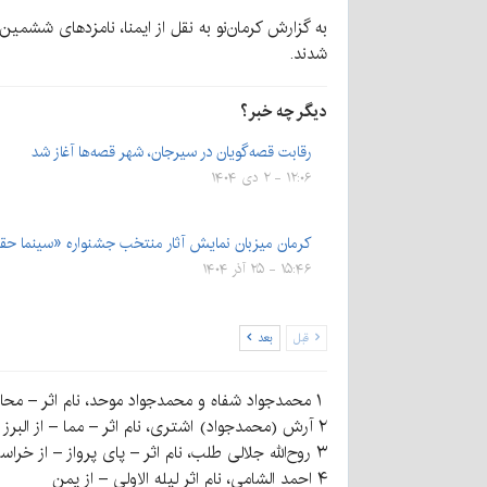
به گزارش کرمان‌نو به نقل از ایمنا، نامزدهای ششمی
شدند.
دیگر چه خبر؟
رقابت قصه‌گویان در سیرجان، شهر قصه‌ها آغاز شد
۱۲:۰۶ - ۲ دی ۱۴۰۴
کرمان میزبان نمایش آثار منتخب جشنواره «سینما ح
۱۵:۴۶ - ۲۵ آذر ۱۴۰۴
قبل
بعد
۱ محمدجواد شفاه و محمدجواد موحد، نام اثر – محافظ – از تهران
۲ آرش (محمدجواد) اشتری، نام اثر – مما – از البرز
۳ روح‌الله جلالی طلب، نام اثر – پای پرواز – از خراسان رضوی
۴ احمد الشامی، نام اثر لیله الاولی – از یمن