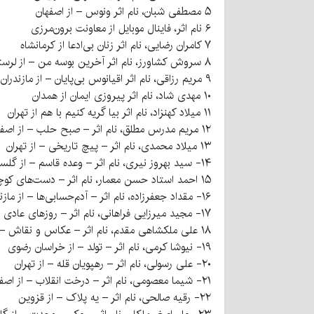
۵ مصطفی شبان، نام اثر ونوس – از اصفهان
۶ نام اثر، فاینال موبایل از معاونت برون‌مرزی
۷ کامران رضایی، نام اثر زنان بی‌ادعا از کرمانشاه
۸ سروش کشاورز، نام اثر آخرین بوسه من – از لرستان
۹ مریم رزاقی، نام اثر اقیانوس بی‌پایان – از مازندران
۱۰ مهدی شاد، نام اثر پیروزی ایمان از همدان
۱۱ میلاد کهنزاد، نام اثر بیا گریه کنیم با هم از تهران
۱۲ مریم مدرس مطلق، نام اثر – صبح حلب – از اصفهان
۱۳ میلاد محمدی، نام اثر – پیچ تاریخی – از تهران
۱۴- سید بهروز نیری، نام اثر – وعده قاسم – از گلستان
۱۵ احمد استاد حسن معمار، نام اثر – دست‌های کوچک – از تهران
۱۶- مقداد جعفرزاده، نام اثر – آدم‌حسابی‌ها – از مازندران
۱۷- مجید میرزایی فراهانی، نام اثر – روزهای عادی ما – از تهران
۱۸ علی ملکشاهی مقدم، نام اثر – عکاس و نقاش – از تهران
۱۹- نیوشا کرمی، نام اثر – تولد – از خراسان رضوی
۲۰- علی رسولی، نام اثر – رهپویان قله – از تهران
۲۱- شیما معصومی، نام اثر – درخت انقلاب – از اصفهان
۲۲- رقیه صالحی، نام اثر – یه پلاک – از قزوین