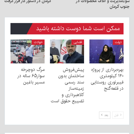
سوءمدیریت و اتلاف محصولات در
کرمان در دستور کار قرار گرفت
جنوب کرمان
ممکن است شما دوست داشته باشید
دولت
قضایی
حوادث
بهره‌برداری از پروژه
پیش‌فروش
مرگ دوچرخه
۱۲۰ کیلومتری
ساختمان بدون
سوار۶۵ ساله در
فیبرنوری روستایی
سند رسمی
مسیر باغین
در قلعه‌گنج
زمینه‌ساز
کلاهبرداری و
تضییع حقوق است
قبل
بعد