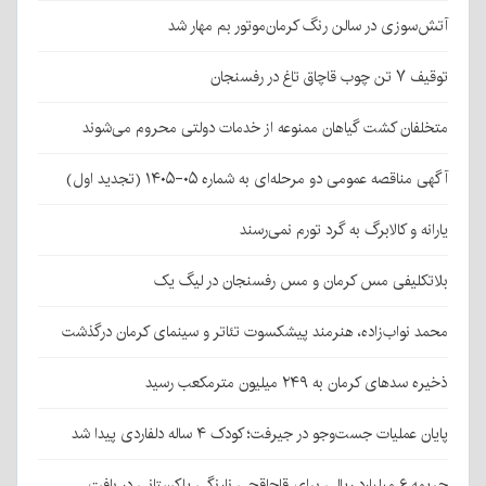
آتش‌سوزی در سالن رنگ کرمان‌موتور بم مهار شد
توقیف ۷ تن چوب قاچاق تاغ در رفسنجان
متخلفان کشت گیاهان ممنوعه از خدمات دولتی محروم می‌شوند
آگهی مناقصه عمومی دو مرحله‌ای به شماره ۰۵-۱۴۰۵ (تجدید اول)
یارانه و کالابرگ به گرد تورم نمی‌رسند
بلاتکلیفی مس کرمان و مس رفسنجان در لیگ یک
محمد نواب‌زاده، هنرمند پیشکسوت تئاتر و سینمای کرمان درگذشت
ذخیره سدهای کرمان به ۲۴۹ میلیون مترمکعب رسید
پایان عملیات جست‌وجو در جیرفت؛ کودک ۴ ساله دلفاردی پیدا شد
جریمه ۶ میلیارد ریالی برای قاچاقچی نارنگی پاکستانی در بافت