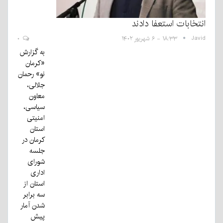
انتخابات استعفا دادند
Javid
۱۸:۳۳ - ۶ شهریور ۱۴۰۲
۰
به گزارش
«کرمان
نو» رحمان
جلالی،
معاون
سیاسی،
امنیتی
استان
کرمان در
جلسه
شورای
اداری
استان از
سه برابر
شدن آمار
پیش