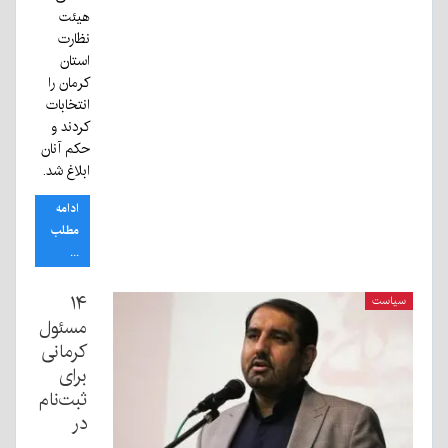
هیئت
نظارت
استان
کرمان را
انتخابات
کردند و
حکم آنان
ابلاغ شد.
ادامه
مطلب
...
۱۴
سیاست
مسئول
کرمانی
برای
ثبت‌نام
در