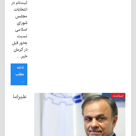
ثبت‌نام در
انتخابات
مجلس
شورای
اسلامی
نسبت
به‌دور قبل
در کرمان
خبر…
ادامه
مطلب
...
علیرضا
سیاست