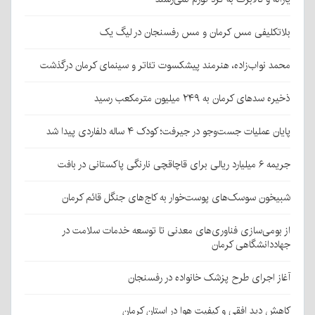
بلاتکلیفی مس کرمان و مس رفسنجان در لیگ یک
محمد نواب‌زاده، هنرمند پیشکسوت تئاتر و سینمای کرمان درگذشت
ذخیره سدهای کرمان به ۲۴۹ میلیون مترمکعب رسید
پایان عملیات جست‌وجو در جیرفت؛ کودک ۴ ساله دلفاردی پیدا شد
جریمه ۶ میلیارد ریالی برای قاچاقچی نارنگی پاکستانی در بافت
شبیخون سوسک‌های پوست‌خوار به کاج‌های جنگل قائم کرمان
از بومی‌سازی فناوری‌های معدنی تا توسعه خدمات سلامت در
جهاددانشگاهی کرمان
آغاز اجرای طرح پزشک خانواده در رفسنجان
کاهش دید افقی و کیفیت هوا در استان کرمان