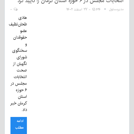
انتخابات مجلس در ۶ حوزه استان کرمان را تأیید کرد
مدیرمسئول
۱۵:۳۴ - ۲۷ اسفند ۱۴۰۲
۰
هادی
طحان‌نظیف
عضو
حقوقدان
و
سخنگوی
شورای
نگهبان از
صحت
انتخابات
مجلس در
۶ حوزه
استان
کرمان خبر
داد.
ادامه
مطلب