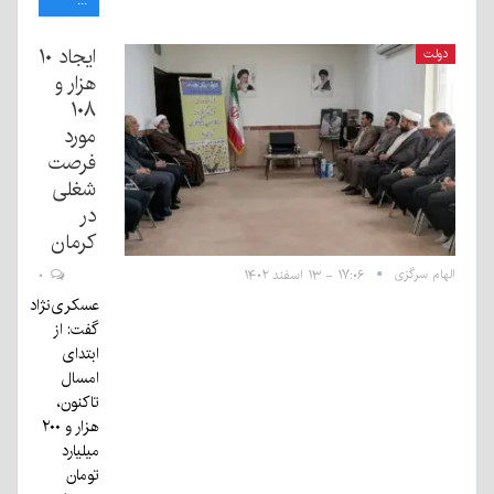
...
ایجاد ۱۰
دولت
هزار و
۱۰۸
مورد
فرصت
شغلی
در
کرمان
الهام سرگزی
۱۷:۰۶ - ۱۳ اسفند ۱۴۰۲
۰
عسکری‌نژاد
گفت: از
ابتدای
امسال
تاکنون،
هزار و ۲۰۰
میلیارد
تومان