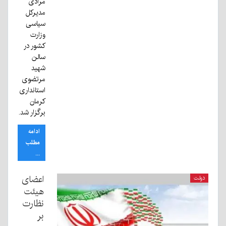
مرادی
مدیرکل
سیاسی
وزارت
کشور در
سالن
شهید
مرتضوی
استانداری
کرمان
برگزار شد.
ادامه
مطلب
...
اعضای
دولت
هیئت
نظارت
بر