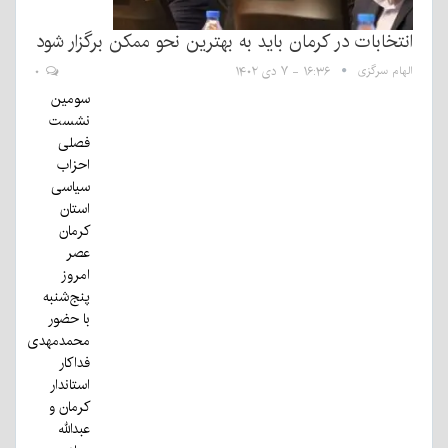
انتخابات در کرمان باید به بهترین نحو ممکن برگزار شود
الهام سرگزی
۱۶:۳۶ - ۷ دی ۱۴۰۲
۰
سومین
نشست
فصلی
احزاب
سیاسی
استان
کرمان
عصر
امروز
پنج‌شنبه
با حضور
محمدمهدی
فداکار
استاندار
کرمان و
عبدالله