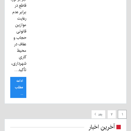
قاطع در
برابر عدم
رعایت
موازین
قانونی
حجاب و
عفاف در
محیط
کاری
شهرداری،
تأکید…
ادامه
مطلب
...
۱
۲
بعد
آخرین اخبار