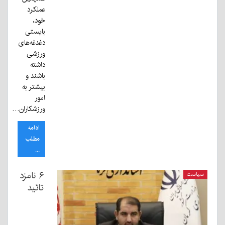
عملکرد
خود،
بایستی
دغدغه‌های
ورزشی
داشته
باشند و
بیشتر به
امور
ورزشکاران…
ادامه
مطلب
...
۶ نامزد
سیاست
تائید