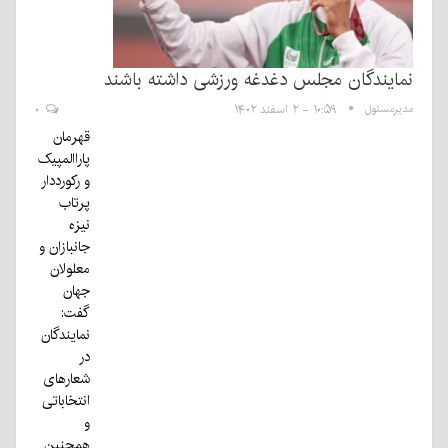
نمایندگان مجلس دغدغه ورزشی داشته باشند
مدیرمسئول
۱۰:۵۹ - ۲ اسفند ۱۴۰۲
۰
قهرمان
پاراالمپیک
و رکورددار
پرتاب
نیزه
جانبازان و
معلولان
جهان
گفت:
نمایندگان
در
شعارهای
انتخاباتی
و
همچنین