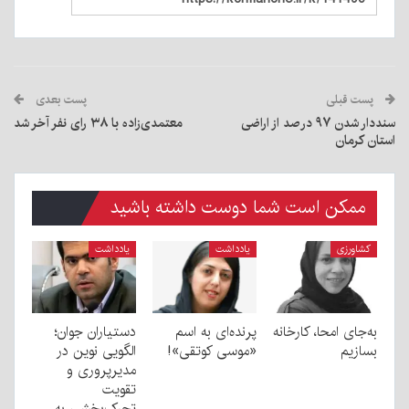
پست قبلی
پست بعدی
سنددار شدن ۹۷ درصد از اراضی
معتمدی‌زاده با ۳۸ رای نفر آخر شد
استان کرمان
ممکن است شما دوست داشته باشید
کشاورزی
یادداشت
یادداشت
به‌جای امحا، کارخانه
پرنده‌ای به اسم
دستیاران جوان؛
بسازیم
«موسی کوتقی»!
الگویی نوین در
مدیرپروری و
تقویت
تحرک‌بخشی به