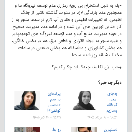
-بله به دلیل استخراج بی رویه رمزارز، عدم توسعه نیروگاه ها و
همچنین عدم بارندگی لازم در سنوات گذشته ناشی از جنگ
اقلیمی، نه تغییرات اقلیمی و فقدان آب لازم در سدها منجر به از
کار افتادن توربین های آبی شده و در ادامه عدم مدیریت صحیح
در حوزه مدیریت منابع آب و عدم توسعه نیروگاه های تجدیدپذیر
و غیره منجر به ایجاد ناترازی و قطعی برق، هم در بخش خانگی،
هم بخش کشاورزی و متأسفانه هم بخش صنعتی در ساعات
مختلف شبانه روز شده است!
+خب الان تکلیف چیه؟ باید چکار کنیم؟
دیگر چه خبر؟
به‌جای
پرنده‌ای
امحا،
به اسم
کارخانه
«موسی
بسازیم
کوتقی»!
۱۶:۵۱ - ۸ مرداد ۱۴۰۵
۱۵:۳۱ - ۲۰ تیر ۱۴۰۵
دستیاران
روابط