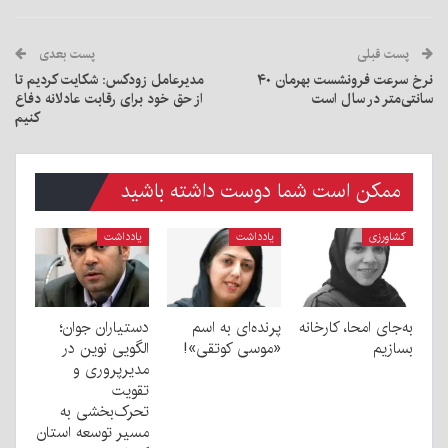
پست قبلی
پست بعدی
نرخ سرعت فرونشست بهرمان ۴۰
مدیرعامل زودکس: شکایت کردیم تا
سانتی‌متر در سال است
از حق خود برای رقابت عادلانه دفاع
کنیم
ممکن است شما دوست داشته باشید
کشاورزی
یادداشت
یادداشت
به‌جای امحا، کارخانه
پرنده‌ای به اسم
دستیاران جوان؛
بسازیم
«موسی کوتقی»!
الگویی نوین در
مدیرپروری و
تقویت
تحرک‌بخشی به
مسیر توسعه استان