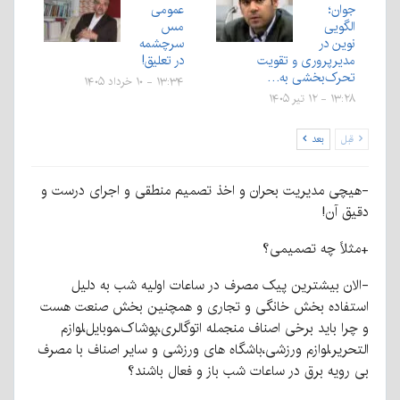
جوان؛
عمومی
الگویی
مس
نوین در
سرچشمه
مدیرپروری و تقویت
در تعلیق!
تحرک‌بخشی به…
۱۳:۳۴ - ۱۰ خرداد ۱۴۰۵
۱۳:۲۸ - ۱۲ تیر ۱۴۰۵
قبل
بعد
-هیچی مدیریت بحران و اخذ تصمیم منطقی و اجرای درست و
دقیق آن!
+مثلاً چه تصمیمی؟
-الان بیشترین پیک مصرف در ساعات اولیه شب به دلیل
استفاده بخش خانگی و تجاری و همچنین بخش صنعت هست
و چرا باید برخی اصناف منجمله اتوگالری،پوشاک،موبایل،لوازم
التحریر،لوازم ورزشی،باشگاه های ورزشی و سایر اصناف با مصرف
بی رویه برق در ساعات شب باز و فعال باشند؟