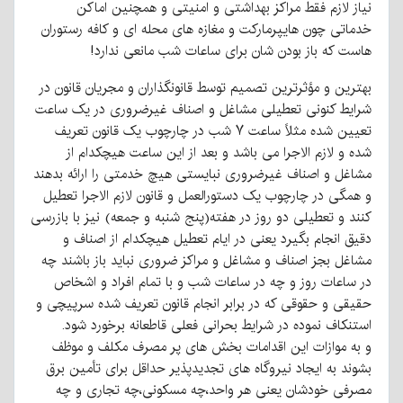
نیاز لازم فقط مراکز بهداشتی و امنیتی و همچنین اماکن
خدماتی چون هایپرمارکت و مغازه های محله ای و کافه رستوران
هاست که باز بودن شان برای ساعات شب مانعی ندارد!
بهترین و مؤثرترین تصمیم توسط قانونگذاران و مجریان قانون در
شرایط کنونی تعطیلی مشاغل و اصناف غیرضروری در یک ساعت
تعیین شده مثلاً ساعت ۷ شب در چارچوب یک قانون تعریف
شده و لازم الاجرا می باشد و بعد از این ساعت هیچکدام از
مشاغل و اصناف غیرضروری نبایستی هیچ خدمتی را ارائه بدهند
و همگی در چارچوب یک دستورالعمل و قانون لازم الاجرا تعطیل
کنند و تعطیلی دو روز در هفته(پنج شنبه و جمعه) نیز با بازرسی
دقیق انجام بگیرد یعنی در ایام تعطیل هیچکدام از اصناف و
مشاغل بجز اصناف و مشاغل و مراکز ضروری نباید باز باشند چه
در ساعات روز و چه در ساعات شب و با تمام افراد و اشخاص
حقیقی و حقوقی که در برابر انجام قانون تعریف شده سرپیچی و
استنکاف نموده در شرایط بحرانی فعلی قاطعانه برخورد شود.
و به موازات این اقدامات بخش های پر مصرف مکلف و موظف
بشوند به ایجاد نیروگاه های تجدیدپذیر حداقل برای تأمین برق
مصرفی خودشان یعنی هر واحد،چه مسکونی،چه تجاری و چه