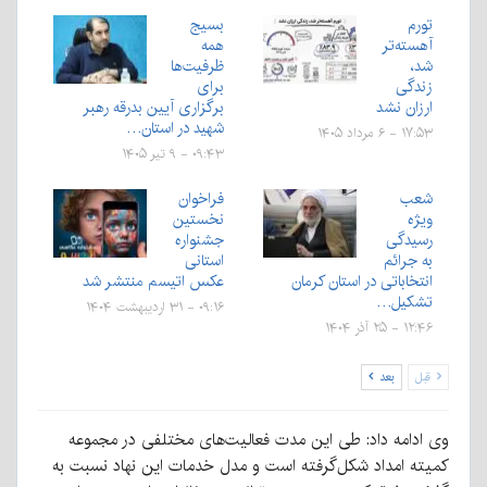
تورم
بسیج
آهسته‌تر
همه
شد،
ظرفیت‌ها
زندگی
برای
ارزان نشد
برگزاری آیین بدرقه رهبر
شهید در استان…
۱۷:۵۳ - ۶ مرداد ۱۴۰۵
۰۹:۴۳ - ۹ تیر ۱۴۰۵
شعب
فراخوان
ویژه
نخستین
رسیدگی
جشنواره
به جرائم
استانی
انتخاباتی در استان کرمان
عکس اتیسم منتشر شد
تشکیل…
۰۹:۱۶ - ۳۱ اردیبهشت ۱۴۰۴
۱۲:۴۶ - ۲۵ آذر ۱۴۰۴
قبل
بعد
وی ادامه داد: طی این مدت فعالیت‌های مختلفی در مجموعه
کمیته امداد شکل‌گرفته است و مدل خدمات این نهاد نسبت به