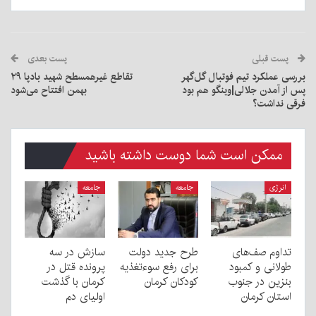
پست قبلی
پست بعدی
بررسی عملکرد تیم فوتبال گل‌گهر
تقاطع غیرهمسطح شهید بادپا ۲۹
پس از آمدن جلالی|وینگو هم بود
بهمن افتتاح می‌شود
فرقی نداشت؟
ممکن است شما دوست داشته باشید
انرژی
جامعه
جامعه
تداوم صف‌های
طرح جدید دولت
سازش در سه
طولانی و کمبود
برای رفع سوءتغذیه
پرونده قتل در
بنزین در جنوب
کودکان کرمان
کرمان با گذشت
استان کرمان
اولیای دم