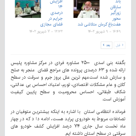
باند
افزایش
سارقان
۱۴
زورگیر
درصدی
محور
جرایم در
هفت‌باغ کرمان متلاشی شد
فضای مجازی
۱۶:۴۹ - ۹ شهریور ۱۴۰۲
۱۲:۳۲ - ۷ شهریور ۱۴۰۲
قبل
بعد
بگفته بنی اسدی ۲۵۰۰ مشاوره فردی در مرکز مشاوره پلیس
ارائه شده و ۶۳ درصدی پرونده های مراجع قضای منجر به صلح
و سازش شده است.مهم ترین علل بروز جرم و سرقت در سطح
کلان و عام مشکلات اقتصادی، تورم، اعتیاد، احساس بی عدالتی،
شکاف طبقاتی، احساس محرومیت و سطح پایین کیفیت
آموزش است.
فرمانده انتظامی استان با اشاره به اینکه بیشترین متوفیان در
تصادفات مربوط به خودروی پراید هست، ادامه دا د که در چهار
ماه نخست سال جاری ۷۴ درصد افزایش کشف خودرو های
سرقتی در سطح استان داشته ایم.