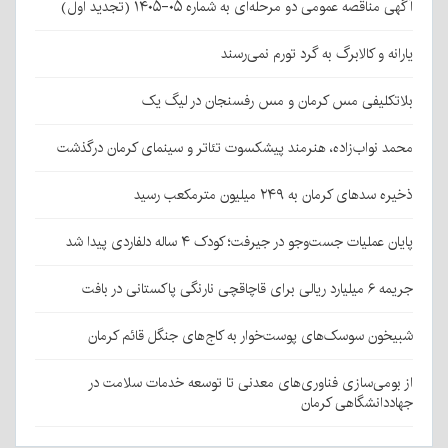
آگهی مناقصه عمومی دو مرحله‌ای به شماره ۰۵-۱۴۰۵ (تجدید اول)
یارانه و کالابرگ به گرد تورم نمی‌رسند
بلاتکلیفی مس کرمان و مس رفسنجان در لیگ یک
محمد نواب‌زاده، هنرمند پیشکسوت تئاتر و سینمای کرمان درگذشت
ذخیره سدهای کرمان به ۲۴۹ میلیون مترمکعب رسید
پایان عملیات جست‌وجو در جیرفت؛ کودک ۴ ساله دلفاردی پیدا شد
جریمه ۶ میلیارد ریالی برای قاچاقچی نارنگی پاکستانی در بافت
شبیخون سوسک‌های پوست‌خوار به کاج‌های جنگل قائم کرمان
از بومی‌سازی فناوری‌های معدنی تا توسعه خدمات سلامت در
جهاددانشگاهی کرمان