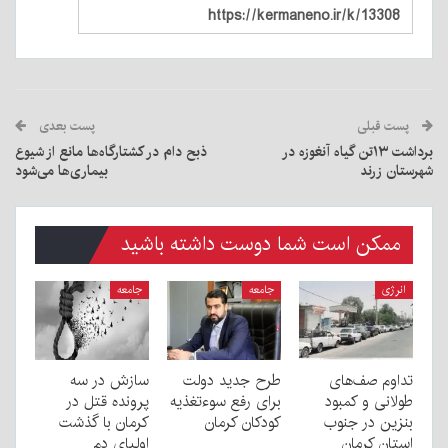
پست قبلی
پست بعدی
برداشت ۱۳تن گیاه آنغوزه در
ذبح دام در کشتارگاه‌ها مانع از شیوع
شهرستان زرند
بیماری‌ها می‌شود
ممکن است شما دوست داشته باشید
انرژی
جامعه
جامعه
تداوم صف‌های
طرح جدید دولت
سازش در سه
طولانی و کمبود
برای رفع سوءتغذیه
پرونده قتل در
بنزین در جنوب
کودکان کرمان
کرمان با گذشت
استان کرمان
اولیای دم