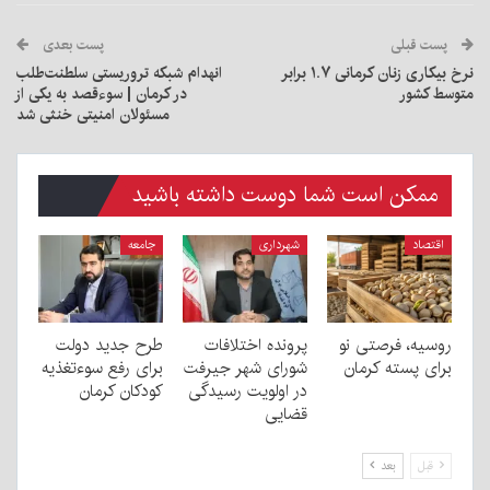
پست قبلی
پست بعدی
نرخ بیکاری زنان کرمانی ۱.۷ برابر
انهدام شبکه تروریستی سلطنت‌طلب
متوسط کشور
در کرمان |‌ سوءقصد به یکی از
مسئولان امنیتی خنثی شد
ممکن است شما دوست داشته باشید
اقتصاد
شهرداری
جامعه
روسیه، فرصتی نو
پرونده اختلافات
طرح جدید دولت
برای پسته کرمان
شورای شهر جیرفت
برای رفع سوءتغذیه
در اولویت رسیدگی
کودکان کرمان
قضایی
قبل
بعد