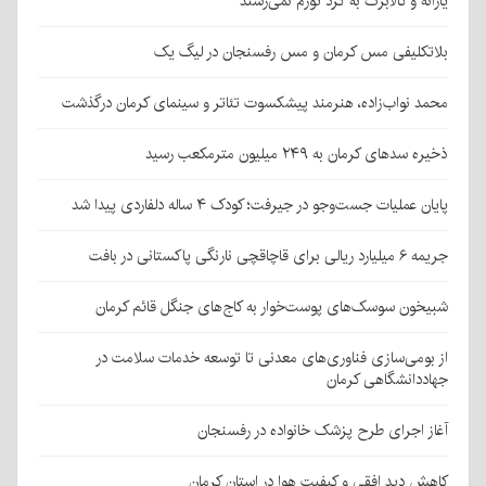
یارانه و کالابرگ به گرد تورم نمی‌رسند
بلاتکلیفی مس کرمان و مس رفسنجان در لیگ یک
محمد نواب‌زاده، هنرمند پیشکسوت تئاتر و سینمای کرمان درگذشت
ذخیره سدهای کرمان به ۲۴۹ میلیون مترمکعب رسید
پایان عملیات جست‌وجو در جیرفت؛ کودک ۴ ساله دلفاردی پیدا شد
جریمه ۶ میلیارد ریالی برای قاچاقچی نارنگی پاکستانی در بافت
شبیخون سوسک‌های پوست‌خوار به کاج‌های جنگل قائم کرمان
از بومی‌سازی فناوری‌های معدنی تا توسعه خدمات سلامت در
جهاددانشگاهی کرمان
آغاز اجرای طرح پزشک خانواده در رفسنجان
کاهش دید افقی و کیفیت هوا در استان کرمان