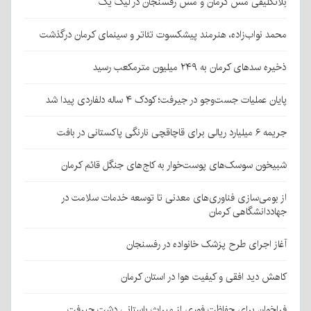
بلاتکلیفی مس کرمان و مس رفسنجان در لیگ یک
محمد نواب‌زاده، هنرمند پیشکسوت تئاتر و سینمای کرمان درگذشت
ذخیره سدهای کرمان به ۲۴۹ میلیون مترمکعب رسید
پایان عملیات جست‌وجو در جیرفت؛ کودک ۴ ساله دلفاردی پیدا شد
جریمه ۶ میلیارد ریالی برای قاچاقچی نارنگی پاکستانی در بافت
شبیخون سوسک‌های پوست‌خوار به کاج‌های جنگل قائم کرمان
از بومی‌سازی فناوری‌های معدنی تا توسعه خدمات سلامت در
جهاددانشگاهی کرمان
آغاز اجرای طرح پزشک خانواده در رفسنجان
کاهش دید افقی و کیفیت هوا در استان کرمان
فراخوان برای حفاظت فوری از میراث باستانی دشت جیرفت