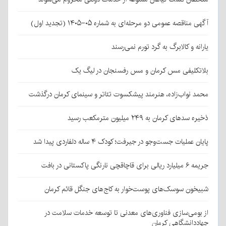
آگهی مناقصه عمومی دو مرحله‌ای به شماره ۰۵-۱۴۰۵ (تجدید اول)
یارانه و کالابرگ به گرد تورم نمی‌رسند
بلاتکلیفی مس کرمان و مس رفسنجان در لیگ یک
محمد نواب‌زاده، هنرمند پیشکسوت تئاتر و سینمای کرمان درگذشت
ذخیره سدهای کرمان به ۲۴۹ میلیون مترمکعب رسید
پایان عملیات جست‌وجو در جیرفت؛ کودک ۴ ساله دلفاردی پیدا شد
جریمه ۶ میلیارد ریالی برای قاچاقچی نارنگی پاکستانی در بافت
شبیخون سوسک‌های پوست‌خوار به کاج‌های جنگل قائم کرمان
از بومی‌سازی فناوری‌های معدنی تا توسعه خدمات سلامت در
جهاددانشگاهی کرمان