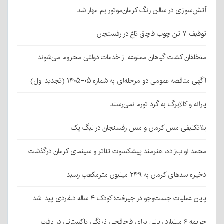
آتش‌سوزی در سالن رنگ کرمان‌موتور بم مهار شد
توقیف ۷ تن چوب قاچاق تاغ در رفسنجان
متخلفان کشت گیاهان ممنوعه از خدمات دولتی محروم می‌شوند
آگهی مناقصه عمومی دو مرحله‌ای به شماره ۰۵-۱۴۰۵ (تجدید اول)
یارانه و کالابرگ به گرد تورم نمی‌رسند
بلاتکلیفی مس کرمان و مس رفسنجان در لیگ یک
محمد نواب‌زاده، هنرمند پیشکسوت تئاتر و سینمای کرمان درگذشت
ذخیره سدهای کرمان به ۲۴۹ میلیون مترمکعب رسید
پایان عملیات جست‌وجو در جیرفت؛ کودک ۴ ساله دلفاردی پیدا شد
جریمه ۶ میلیارد ریالی برای قاچاقچی نارنگی پاکستانی در بافت