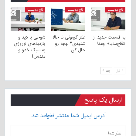
قاچ مدیــــا
قاچ مدیــــا
قاچ مدیــــا
یه قسمت جدید از
طنز کرمونی تا حالا
شوخی با دید و
«قاچ‌مدیا» اومد!
شنیدی؟ لهجه رو
بازدیدهای نوروزی
حال کن
به سبک خطو و
مندس!
قبل
بعد
ارسال یک پاسخ
آدرس ایمیل شما منتشر نخواهد شد.