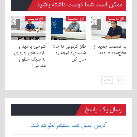
ممکن است شما دوست داشته باشید
قاچ مدیــــا
قاچ مدیــــا
قاچ مدیــــا
یه قسمت جدید از
طنز کرمونی تا حالا
شوخی با دید و
«قاچ‌مدیا» اومد!
شنیدی؟ لهجه رو
بازدیدهای نوروزی
حال کن
به سبک خطو و
مندس!
قبل
بعد
ارسال یک پاسخ
آدرس ایمیل شما منتشر نخواهد شد.