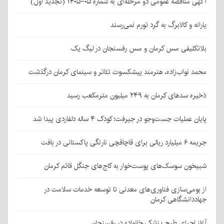
آگهی مناقصه عمومی دو مرحله‌ای به شماره ۰۵-۱۴۰۵ (تجدید اول)
یارانه و کالابرگ به گرد تورم نمی‌رسند
بلاتکلیفی مس کرمان و مس رفسنجان در لیگ یک
محمد نواب‌زاده، هنرمند پیشکسوت تئاتر و سینمای کرمان درگذشت
ذخیره سدهای کرمان به ۲۴۹ میلیون مترمکعب رسید
پایان عملیات جست‌وجو در جیرفت؛ کودک ۴ ساله دلفاردی پیدا شد
جریمه ۶ میلیارد ریالی برای قاچاقچی نارنگی پاکستانی در بافت
شبیخون سوسک‌های پوست‌خوار به کاج‌های جنگل قائم کرمان
از بومی‌سازی فناوری‌های معدنی تا توسعه خدمات سلامت در
جهاددانشگاهی کرمان
آغاز اجرای طرح پزشک خانواده در رفسنجان