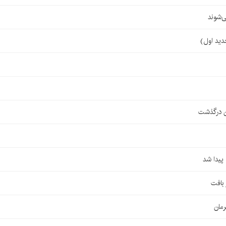
‌شوند
ن درگذشت
مان