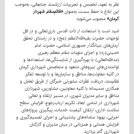
نظر به تعهد، تخصص و تجربیات ارزشمند جنابعالی، به‌موجب
این ابلاغ با حفظ سمت، به‌عنوان
«قائم‌مقام شهردار
کرمان»
منصوب می‌شوید.
امید است با استعانت از ذات اقدس باری‌تعالی و در ظل
توجهات حضرت بقیه‌الله‌الاعظم (عج) و در راستای تحقق
آرمان‌های بنیانگذار جمهوری اسلامی، حضرت امام
خمینی(ره) و اجرای منویات مقام معظم رهبری
(مدظله‌العالی) با بهره‌گیری از شایستگی‌ها، استعدادها و
توانمندی‌های نیروهای متعهد و متخصص شهرداری کرمان
در کلیه معاونت‌ها، مناطق و سازمان‌ها و با توسعه تفکر
نظام‌مند، دریافت نظرات مشورتی خبرگان از طریق تعامل و
همکاری صمیمانه با کلیه معاونین، مشاورین، شهرداران
مناطق و سایر مدیران شهری، در مسیر ارتقاء و تعالی
شهرداری در تمامی ابعاد، تکریم ارباب‌رجوع، افزایش سطح
سلامت اداری، ارتقای کیفیت خدمات، پیگیری پروژه‌های
اجرایی، بهبود سامانه‌های پشتیبانی و اجرای تصمیم‌گیری و
افزایش همدلی و همزبانی در میان مدیران و کارکنان
شهرداری گام بردارید.