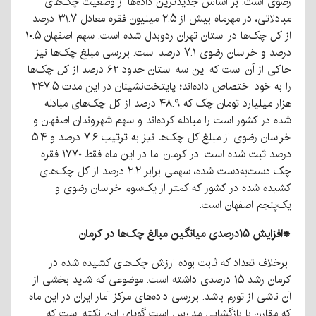
رضوی است. بر اساس جدیدترین داده‌ها از وضعیت چک‌های
مبادلاتی، در مهرماه بیش از ۲.۵ میلیون فقره معادل ۳۱.۷ درصد
از کل چک‌ها در استان تهران ردوبدل شده است. سهم اصفهان ۱۰.۵
درصد و خراسان رضوی ۷.۱ درصد است. بررسی مبلغ چک‌ها نیز
حاکی از آن است که این سه استان حدود ۶۲ درصد از کل چک‌ها
را به خود اختصاص داده‌اند؛ پایتخت‌نشینان در این مدت ۲۴۷.۵
هزار میلیارد تومان چک که ۴۸.۹ درصد از کل چک‌های مبادله
شده در کشور است را مبادله کرده‌اند و سهم شهروندان اصفهان و
خراسان رضوی از مبلغ کل چک‌ها نیز به ترتیب ۷.۶ درصد و ۵.۴
درصد ثبت شده است. در کرمان اما در این ماه فقط ۱۷۷۰ فقره
چک دست‌به‌دست شده، سهمی برابر ۲.۲ درصد از کل چک‌های
کشیده شده در کشور که کمتر از یک‌سوم خراسان رضوی و
یک‌پنجم اصفهان است.
*افزایش ۱۵درصدی میانگین مبالغ چک‌‌ها در کرمان
برخلاف تعداد که ثابت بوده ارزش چک‌های کشیده شده در
کرمان رشد ۱۵ درصدی داشته است. موضوعی که شاید بخشی از
آن ناشی از تورم باشد. بررسی داده‌های مرکز آمار ایران در این ماه
که مقارن با بازگشایی مدارس است گویای این نکته است که