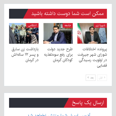
ممکن است شما دوست داشته باشید
شهرداری
جامعه
انتظامی
پرونده اختلافات
طرح جدید دولت
بازداشت زن سارق
شورای شهر جیرفت
برای رفع سوءتغذیه
و پسر ۱۲ ساله‌اش
در اولویت رسیدگی
کودکان کرمان
در کرمان
قضایی
قبل
بعد
ارسال یک پاسخ
آدرس ایمیل شما منتشر نخواهد شد.