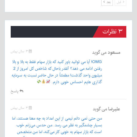
قبل
بعد
۳ نظرات
مسعود
می گوید
۳ سال پیش
OMG! آیا می توانید باور کنید که بازار سهام فقط به بالا و بالا
رفتن ادامه می دهد؟ آنقدر باحال که شاخص کل امروز از 2
میلیون واحد گذشت! مطمئناً در حال حاضر نسبت به سرمایه
گذاری هایم احساس خوبی دارم.
پاسخ
علیرضا
می گوید
۳ سال پیش
من حتی نمی دانم نیمی از این اعداد به چه معنا هستند، اما
بسیار چشمگیر به نظر می رسد. من حدس می‌زنم خوب
است که بازار سهام به خوبی کار می‌کنه، اما من متخصص