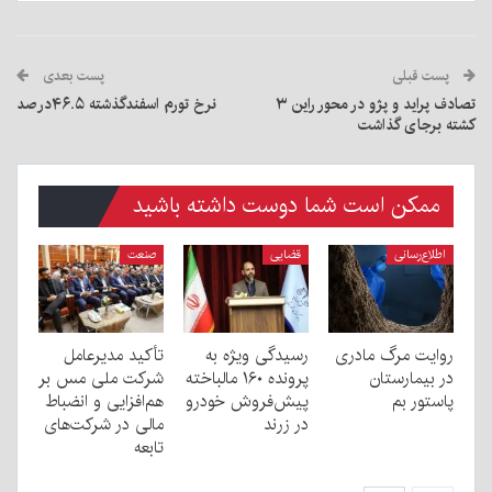
پست قبلی
پست بعدی
تصادف پراید و پژو در محور راین ۳
نرخ تورم اسفندگذشته ۴۶.۵درصد
کشته برجای گذاشت
ممکن است شما دوست داشته باشید
اطلاع‌رسانی
قضایی
صنعت
روایت مرگ مادری
رسیدگی ویژه به
تأکید مدیرعامل
در بیمارستان
پرونده ۱۶۰ مالباخته
شرکت ملی مس بر
پاستور بم
پیش‌فروش خودرو
هم‌افزایی و انضباط
در زرند
مالی در شرکت‌های
تابعه