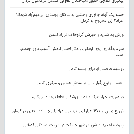
پیگیری قضایی حقوق مالباختگان تعاونی مسکن فرهنگیان کرمان
حمله یک گونه جانوری وحشی به ساکنان روستای ابراهیم‌آباد شهداد/
اعزام۲ زن مجروح به کرمان
وزش باد شدید و خیزش گردوخاک در راه استان
سرمایه‌گذاری روی کودکان، راهکار اصلی کاهش آسیب‌های اجتماعی
است
روسیه، فرصتی نو برای پسته کرمان
احتمال وقوع رگبار باران در مناطق جنوبی و مرکزی کرمان
در صورت احراز هرگونه قصور پزشکی، قطعا برخورد می‌کنیم
توزیع بیش از ۴۷۰ هزار لیتر آب میان عزاداران جامانده اربعین در کرمان
پرونده اختلافات شورای شهر جیرفت در اولویت رسیدگی قضایی