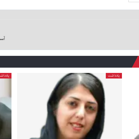
آسما
یادداشت
یادداش