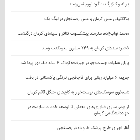
یارانه و کالابرگ به گرد تورم نمی‌رسند
بلاتکلیفی مس کرمان و مس رفسنجان در لیگ یک
محمد نواب‌زاده، هنرمند پیشکسوت تئاتر و سینمای کرمان درگذشت
ذخیره سدهای کرمان به ۲۴۹ میلیون مترمکعب رسید
پایان عملیات جست‌وجو در جیرفت؛ کودک ۴ ساله دلفاردی پیدا شد
جریمه ۶ میلیارد ریالی برای قاچاقچی نارنگی پاکستانی در بافت
شبیخون سوسک‌های پوست‌خوار به کاج‌های جنگل قائم کرمان
از بومی‌سازی فناوری‌های معدنی تا توسعه خدمات سلامت در
جهاددانشگاهی کرمان
آغاز اجرای طرح پزشک خانواده در رفسنجان