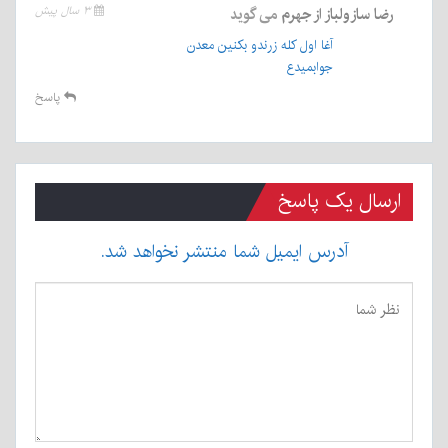
رضا سازولباز از جهرم
می گوید
۳ سال پیش
آغا اول کله زرندو بکنین معدن
جوابمیدع
پاسخ
ارسال یک پاسخ
آدرس ایمیل شما منتشر نخواهد شد.