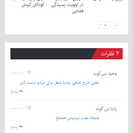
در اولویت رسیدگی
کودکان کرمان
قضایی
قبل
بعد
۲ نظرات
وحید
می گوید
۳ سال پیش
بجای خرج اضافی چندتا شغل برای مردم درست کنن
پاسخ
ردیا
می گوید
۳ سال پیش
بدبختا عجب ترسیدن خخخخ
پاسخ