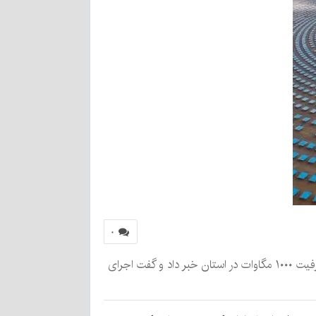
۰
معاون هماهنگی امور عمرانی استاندار کرمان از تصویب مقدمات احداث نخستین نیروگاه خورشیدی متمرکز (CSP) کشور با ظرفیت ۱۰۰۰ مگاوات در استان خبر داد و گفت اجرای