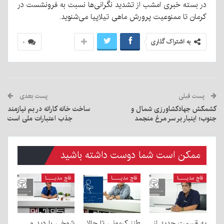
در بسته خبری امشب از تشدید نگرانی‌ها نسبت به فرونشست در
کرمان تا ممنوعیت پرورش ماهی تیلاپیا می‌شنوید.
به اشتراک گذاری
۰
پست قبلی
پست بعدی
کشمکش جهادکشاورزی شمال و
ساخت خانه کاراته در بم نیازمند
جنوب؛ اینبار بر سر مرغ منجمد
جذب اعتبارات ملی است
ممکن است شما دوست داشته باشید
قاچ مدیــــا
قاچ مدیــــا
قاچ مدیــــا
یه قسمت جدید از
طنز کرمونی تا حالا
شوخی با دید و