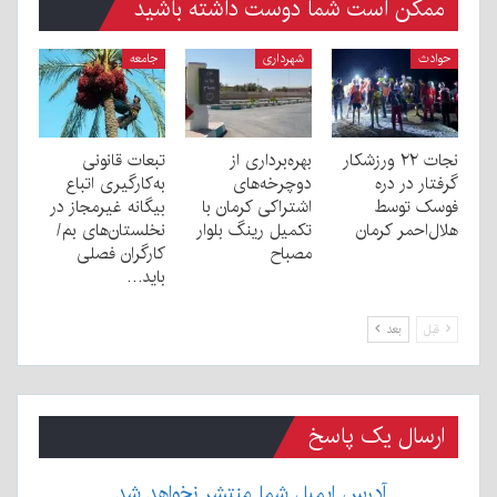
ممکن است شما دوست داشته باشید
حوادث
شهرداری
جامعه
نجات ۲۲ ورزشکار
بهره‌برداری از
تبعات قانونی
گرفتار در دره
دوچرخه‌های
به‌کارگیری اتباع
فوسک توسط
اشتراکی کرمان با
بیگانه غیرمجاز در
هلال‌احمر کرمان
تکمیل رینگ بلوار
نخلستان‌های بم/
مصباح
کارگران فصلی
باید…
قبل
بعد
ارسال یک پاسخ
آدرس ایمیل شما منتشر نخواهد شد.